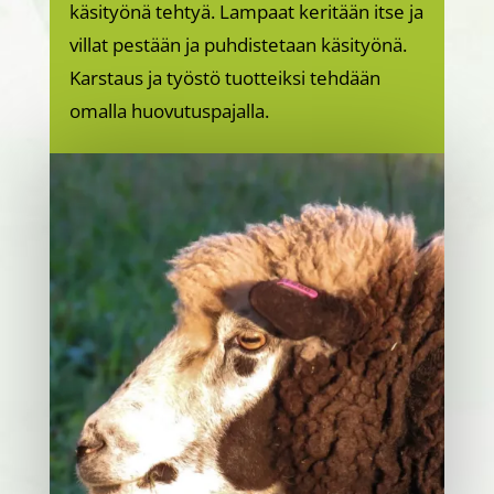
käsityönä tehtyä. Lampaat keritään itse ja
villat pestään ja puhdistetaan käsityönä.
Karstaus ja työstö tuotteiksi tehdään
omalla huovutuspajalla.