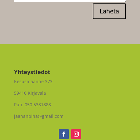
Yhteystiedot
Kesusmaantie 373
59410 Kirjavala
Puh. 050 5381888
jaananpiha@gmail.com
Tietosuojaseloste