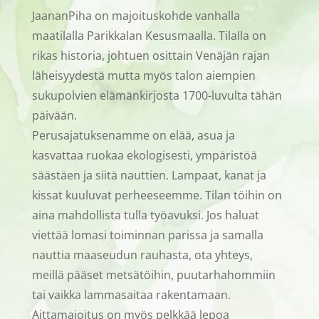
JaananPiha on majoituskohde vanhalla
maatilalla Parikkalan Kesusmaalla. Tilalla on
rikas historia, johtuen osittain Venäjän rajan
läheisyydestä mutta myös talon aiempien
sukupolvien elämänkirjosta 1700-luvulta tähän
päivään.
Perusajatuksenamme on elää, asua ja
kasvattaa ruokaa ekologisesti, ympäristöä
säästäen ja siitä nauttien. Lampaat, kanat ja
kissat kuuluvat perheeseemme. Tilan töihin on
aina mahdollista tulla työavuksi. Jos haluat
viettää lomasi toiminnan parissa ja samalla
nauttia maaseudun rauhasta, ota yhteys,
meillä pääset metsätöihin, puutarhahommiin
tai vaikka lammasaitaa rakentamaan.
Aittamajoitus on myös pelkkää lepoa