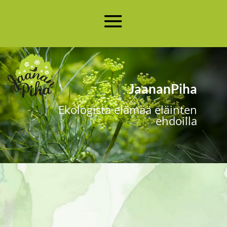
JaananPiha
Ekologista elämää eläinten
ehdoilla