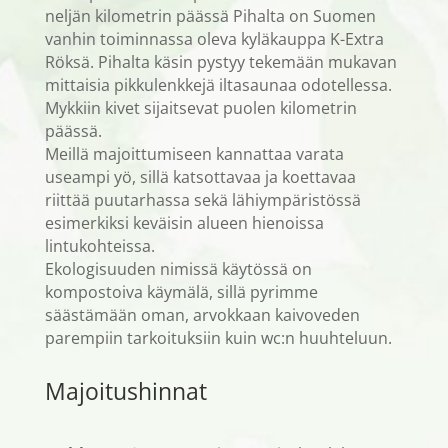
neljän kilometrin päässä Pihalta on Suomen
vanhin toiminnassa oleva kyläkauppa K-Extra
Röksä. Pihalta käsin pystyy tekemään mukavan
mittaisia pikkulenkkejä iltasaunaa odotellessa.
Mykkiin kivet sijaitsevat puolen kilometrin
päässä.
Meillä majoittumiseen kannattaa varata
useampi yö, sillä katsottavaa ja koettavaa
riittää puutarhassa sekä lähiympäristössä
esimerkiksi keväisin alueen hienoissa
lintukohteissa.
Ekologisuuden nimissä käytössä on
kompostoiva käymälä, sillä pyrimme
säästämään oman, arvokkaan kaivoveden
parempiin tarkoituksiin kuin wc:n huuhteluun.
Majoitushinnat