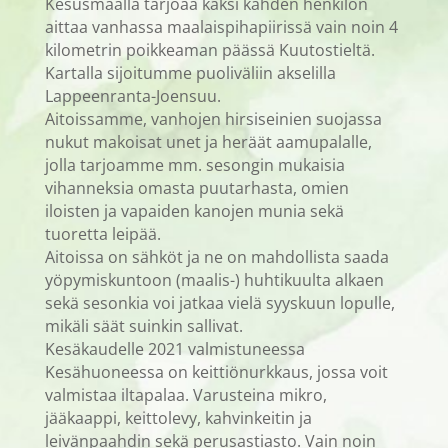
Kesusmaalla tarjoaa kaksi kahden henkilön
aittaa vanhassa maalaispihapiirissä vain noin 4
kilometrin poikkeaman päässä Kuutostieltä.
Kartalla sijoitumme puoliväliin akselilla
Lappeenranta-Joensuu.
Aitoissamme, vanhojen hirsiseinien suojassa
nukut makoisat unet ja heräät aamupalalle,
jolla tarjoamme mm. sesongin mukaisia
vihanneksia omasta puutarhasta, omien
iloisten ja vapaiden kanojen munia sekä
tuoretta leipää.
Aitoissa on sähköt ja ne on mahdollista saada
yöpymiskuntoon (maalis-) huhtikuulta alkaen
sekä sesonkia voi jatkaa vielä syyskuun lopulle,
mikäli säät suinkin sallivat.
Kesäkaudelle 2021 valmistuneessa
Kesähuoneessa on keittiönurkkaus, jossa voit
valmistaa iltapalaa. Varusteina mikro,
jääkaappi, keittolevy, kahvinkeitin ja
leivänpaahdin sekä perusastiasto. Vain noin