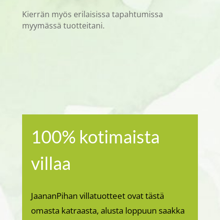
Kierrän myös erilaisissa tapahtumissa
myymässä tuotteitani.
100% kotimaista
villaa
JaananPihan villatuotteet ovat tästä
omasta katraasta, alusta loppuun saakka