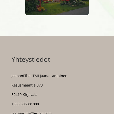
Yhteystiedot
JaananPiha, TMI Jaana Lampinen
Kesusmaantie 373
59410 Kirjavala
+358 505381888
jaananpiha@gmail.com