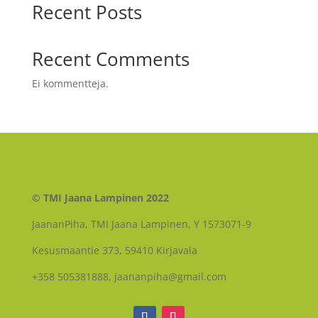
Recent Posts
Recent Comments
Ei kommentteja.
© TMI Jaana Lampinen 2022
JaananPiha, TMI Jaana Lampinen, Y 1573071-9
Kesusmaantie 373, 59410 Kirjavala
+358 505381888, jaananpiha@gmail.com