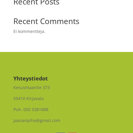
Recent Posts
Recent Comments
Ei kommentteja.
Yhteystiedot
Kesusmaantie 373
59410 Kirjavala
Puh. 050 5381888
jaananpiha@gmail.com