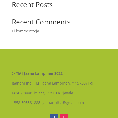
Recent Posts
Recent Comments
Ei kommentteja.
© TMI Jaana Lampinen 2022
JaananPiha, TMI Jaana Lampinen, Y 1573071-9
Kesusmaantie 373, 59410 Kirjavala
+358 505381888, jaananpiha@gmail.com